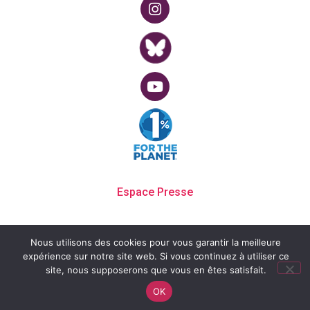
Espace Presse
Contact
Nous utilisons des cookies pour vous garantir la meilleure
expérience sur notre site web. Si vous continuez à utiliser ce
site, nous supposerons que vous en êtes satisfait.
Mentions Légales
OK